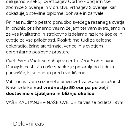
delujemo v sekciji cvetličarjev Obrtno - podjetniške
zbornice Slovenije in v društvu vrtnarjev Slovenije, kar
dokazujejo številne diplome, pohvale in zahvale.
Pri nas nudimo pestro ponudbo svežega rezanega cvetja
in lončnic, prislihnemo vašim željam ter vam svetujemo in
za vas kvalitetno in strokovno izdelamo različne šopke in
cvetje za vse priložnosti. Poskrbimo tudi za celotno
dekoracijo, žalne aranžmaje, vence in s cvetjem
opremljamo poslovne prostore.
Cvetličarna Vacik se nahaja v centru Črnuč ob glavni
Dunajski cesti. Za naše stranke je poskrbljeno tudi za
parkirišče, ki se nahaja pred cvetličarno.
Vabimo vas, da si izberete pravi cvet za vsako priložnost.
Naše izdelke
nad vrednostjo 50 eur pa po želji
dostavimo v Ljubljano in bližnjo okolico
.
VAŠE ZAUPANJE – NAŠE CVETJE za vas že od leta 1974!
Delovni čas