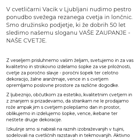
V cvetličarni Vacik v Ljubljani nudimo pestro
ponudbo svežega rezanega cvetja in lončnic.
Smo družinsko podjetje, ki že dobrih 50 let
sledimo našemu sloganu VAŠE ZAUPANJE -
NAŠE CVETJE.
Z veseljem prisluhnemo vašim željam, svetujemo in za vas
kvalitetno in strokovno izdelamo šopke za vse priložnosti,
cvetje za poročno slavje - poročni šopek ter celotno
dekoracijo, žalne aranžmaje, vence in s cvetjem
opremljamo poslovne prostore za različne dogodke.
Z ljubeznijo, občutkom za estetiko, kvalitetnim cvetjem in
z znanjem si prizadevamo, da strankam ne le prodajamo
rože ampak jim s cvetjem polepšamo dan in prostor,
oblikujemo in izdelujemo šopke, vence, ikebane ter
neštete druge dekoracije.
Izkušnje smo si nabirali na raznih izobraževanjih v tujini,
sodelovali na cvetličnih razstavah in tekmovanjih. Aktivno