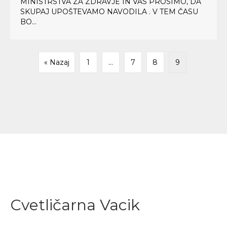
MINISTRSTVA ZA ZDRAVJE IN VAS PROSIMO, DA
SKUPAJ UPOŠTEVAMO NAVODILA . V TEM ČASU
BO...
« Nazaj
1
…
7
8
9
Cvetličarna Vacik