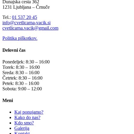
Dunajska cesta 362
1231 Ljubljana – Črnuče
Tel.:
01 537 20 45
info@cvetlicarna-vacik.si
cvetlicarna.vacik@gmail.com
Politika piškotkov.
Delovni čas
Ponedeljek: 8:30 – 16:00
Torek: 8:30 – 16:00
Sreda: 8:30 – 16:00
Četrtek: 8:30 – 16:00
Petek: 8:30 – 16:00
Sobota: 9:00 – 12:00
Meni
Kaj ponujamo?
Kako do nas?
Kdo smo?
Galerija
Kontakt