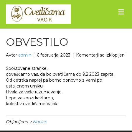
M
e
n
i
OBVESTILO
za
Avtor
admin
|
6 februarja, 2023
|
Komentarji so izklopljeni
OB
Spoštovane stranke,
obveščamo vas, da bo cvetličarna do 9.2.2023 zaprta.
Od četrtka naprej pa bomo ponovno z vami po
ustaljenem urniku.
Hvala za vaše razumevanje.
Lepo vas pozdravljamo,
kolektiv cvetličarne Vacik
Objavljeno v
Novice