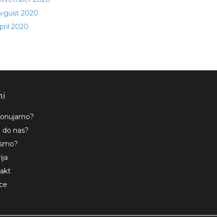
vgust 2020
pril 2020
i
ponujamo?
 do nas?
 smo?
ija
akt
ce