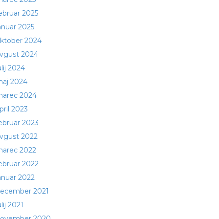
ebruar 2025
anuar 2025
ktober 2024
vgust 2024
ulij 2024
aj 2024
arec 2024
pril 2023
ebruar 2023
vgust 2022
arec 2022
ebruar 2022
anuar 2022
ecember 2021
ulij 2021
ovember 2020