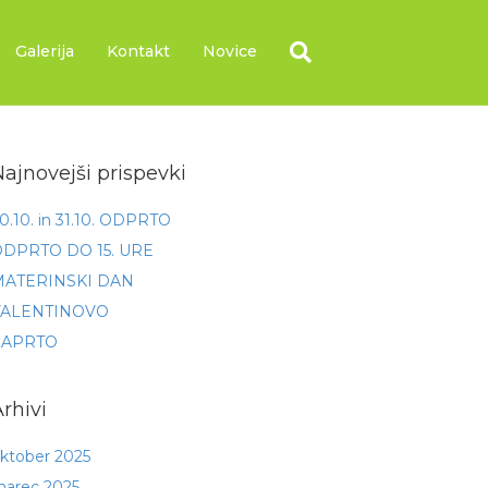
Galerija
Kontakt
Novice
ajnovejši prispevki
0.10. in 31.10. ODPRTO
DPRTO DO 15. URE
MATERINSKI DAN
VALENTINOVO
ZAPRTO
rhivi
ktober 2025
arec 2025