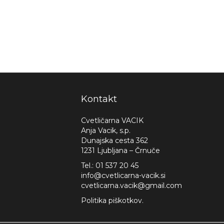
Kontakt
Cvetličarna VACIK
Anja Vacik, s.p.
Dunajska cesta 362
1231 Ljubljana – Črnuče
Tel.:
01 537 20 45
info@cvetlicarna-vacik.si
cvetlicarna.vacik@gmail.com
Politika piškotkov.