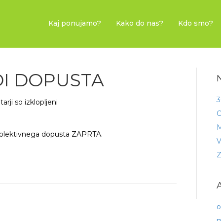
Kaj ponujamo?
Kako do nas?
Kdo smo?
I DOPUSTA
N
3
za
rji so izklopljeni
ZAPRTO
O
ZARADI
DOPUSTA
 kolektivnega dopusta ZAPRTA.
A
o
m