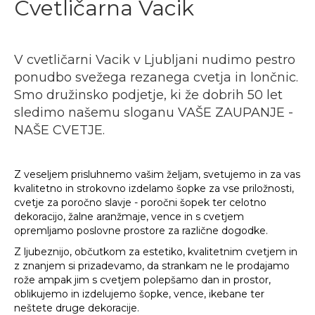
Cvetličarna Vacik
V cvetličarni Vacik v Ljubljani nudimo pestro
ponudbo svežega rezanega cvetja in lončnic.
Smo družinsko podjetje, ki že dobrih 50 let
sledimo našemu sloganu VAŠE ZAUPANJE -
NAŠE CVETJE.
Z veseljem prisluhnemo vašim željam, svetujemo in za vas
kvalitetno in strokovno izdelamo šopke za vse priložnosti,
cvetje za poročno slavje - poročni šopek ter celotno
dekoracijo, žalne aranžmaje, vence in s cvetjem
opremljamo poslovne prostore za različne dogodke.
Z ljubeznijo, občutkom za estetiko, kvalitetnim cvetjem in
z znanjem si prizadevamo, da strankam ne le prodajamo
rože ampak jim s cvetjem polepšamo dan in prostor,
oblikujemo in izdelujemo šopke, vence, ikebane ter
neštete druge dekoracije.