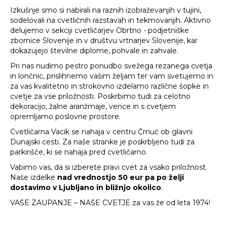
Izkušnje smo si nabirali na raznih izobraževanjih v tujini,
sodelovali na cvetličnih razstavah in tekmovanjih. Aktivno
delujemo v sekciji cvetličarjev Obrtno - podjetniške
zbornice Slovenije in v društvu vrtnarjev Slovenije, kar
dokazujejo številne diplome, pohvale in zahvale.
Pri nas nudimo pestro ponudbo svežega rezanega cvetja
in lončnic, prislihnemo vašim željam ter vam svetujemo in
za vas kvalitetno in strokovno izdelamo različne šopke in
cvetje za vse priložnosti. Poskrbimo tudi za celotno
dekoracijo, žalne aranžmaje, vence in s cvetjem
opremljamo poslovne prostore.
Cvetličarna Vacik se nahaja v centru Črnuč ob glavni
Dunajski cesti. Za naše stranke je poskrbljeno tudi za
parkirišče, ki se nahaja pred cvetličarno.
Vabimo vas, da si izberete pravi cvet za vsako priložnost.
Naše izdelke
nad vrednostjo 50 eur pa po želji
dostavimo v Ljubljano in bližnjo okolico
.
VAŠE ZAUPANJE – NAŠE CVETJE za vas že od leta 1974!