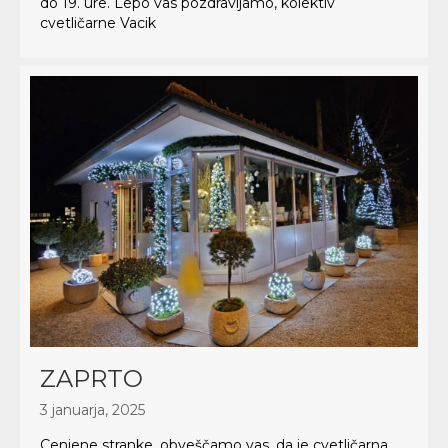
do 19. ure. Lepo vas pozdravljamo, kolektiv
cvetličarne Vacik
ZAPRTO
3 januarja, 2025
Cenjene stranke, obveščamo vas, da je cvetličarna